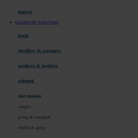
Happy Tummy
Hauck
matras
Havaianas
ALTERNATIF WINLIVE4D
Hegen
botol
Hot Wheels
sterilizer & warmers
Hybrid
soothers & teethers
I
Inlacta DHA
celemek
Interlac
alat makan
Ivenet
cangkir
J
piring & mangkuk
Jack N Jill
sendok & garpu
Joie