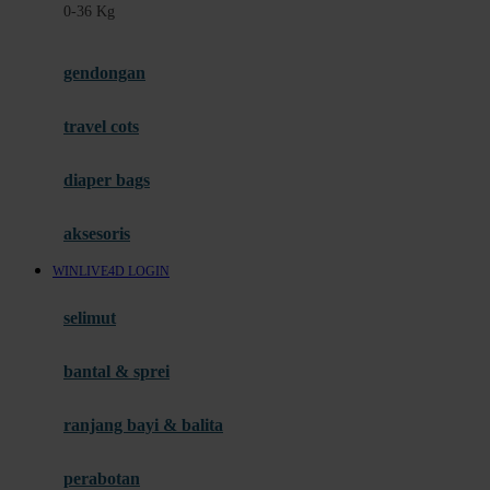
0-36 Kg
Fisher Price
Flipper
gendongan
Friends Of Sally
travel cots
G
diaper bags
Gb
Geko
aksesoris
Graco
WINLIVE4D LOGIN
Gund
selimut
H
bantal & sprei
Habbie
Haenim
ranjang bayi & balita
Happy Horse
perabotan