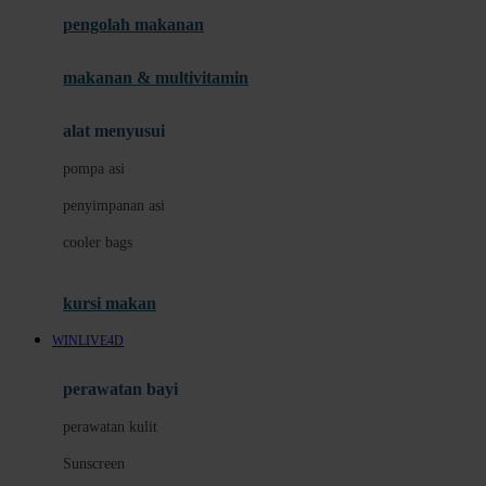
pengolah makanan
Joolz
Jujube
makanan & multivitamin
K
alat menyusui
Kiddycuts
pompa asi
Kumon
penyimpanan asi
L
cooler bags
Leapfrog
kursi makan
Leclerc
WINLIVE4D
Lee Vierra
Lillebaby
perawatan bayi
Little Bird Told Me
perawatan kulit
Little Miss Janis
Sunscreen