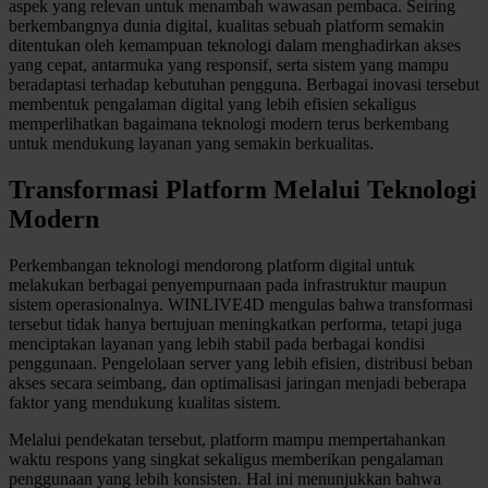
Squishmallows
aspek yang relevan untuk menambah wawasan pembaca. Seiring
berkembangnya dunia digital, kualitas sebuah platform semakin
Starbooks
ditentukan oleh kemampuan teknologi dalam menghadirkan akses
yang cepat, antarmuka yang responsif, serta sistem yang mampu
Stick-O
beradaptasi terhadap kebutuhan pengguna. Berbagai inovasi tersebut
membentuk pengalaman digital yang lebih efisien sekaligus
Stokke
memperlihatkan bagaimana teknologi modern terus berkembang
untuk mendukung layanan yang semakin berkualitas.
Sudocrem
Transformasi Platform Melalui Teknologi
Sumimo
Modern
Sunnylife
Sun-Staches
Perkembangan teknologi mendorong platform digital untuk
melakukan berbagai penyempurnaan pada infrastruktur maupun
Swimava
sistem operasionalnya. WINLIVE4D mengulas bahwa transformasi
tersebut tidak hanya bertujuan meningkatkan performa, tetapi juga
menciptakan layanan yang lebih stabil pada berbagai kondisi
T
penggunaan. Pengelolaan server yang lebih efisien, distribusi beban
akses secara seimbang, dan optimalisasi jaringan menjadi beberapa
Tommee Tippee
faktor yang mendukung kualitas sistem.
Trunki
Melalui pendekatan tersebut, platform mampu mempertahankan
waktu respons yang singkat sekaligus memberikan pengalaman
Tutti Bambini
penggunaan yang lebih konsisten. Hal ini menunjukkan bahwa