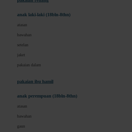
pakaian renang
Bumkins
anak laki-laki (18bln-8thn)
C
atasan
Cetaphil
bawahan
Chicco
setelan
Childlife
jaket
Clevamama
pakaian dalam
Cocolatte
Cottonseeds
pakaian ibu hamil
Cozy N Safe
anak perempuan (18bln-8thn)
Crane
atasan
Cybex
bawahan
D
gaun