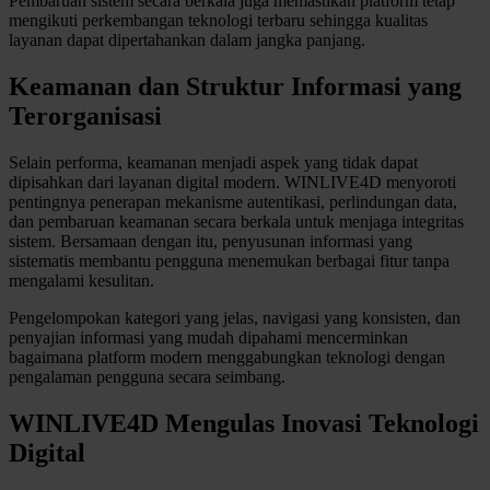
Pembaruan sistem secara berkala juga memastikan platform tetap
mengikuti perkembangan teknologi terbaru sehingga kualitas
layanan dapat dipertahankan dalam jangka panjang.
Keamanan dan Struktur Informasi yang
Terorganisasi
Selain performa, keamanan menjadi aspek yang tidak dapat
dipisahkan dari layanan digital modern. WINLIVE4D menyoroti
pentingnya penerapan mekanisme autentikasi, perlindungan data,
dan pembaruan keamanan secara berkala untuk menjaga integritas
sistem. Bersamaan dengan itu, penyusunan informasi yang
sistematis membantu pengguna menemukan berbagai fitur tanpa
mengalami kesulitan.
Pengelompokan kategori yang jelas, navigasi yang konsisten, dan
penyajian informasi yang mudah dipahami mencerminkan
bagaimana platform modern menggabungkan teknologi dengan
pengalaman pengguna secara seimbang.
WINLIVE4D Mengulas Inovasi Teknologi
Digital